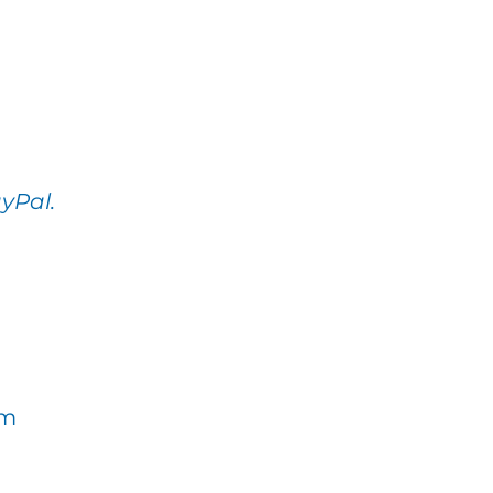
yPal.
om